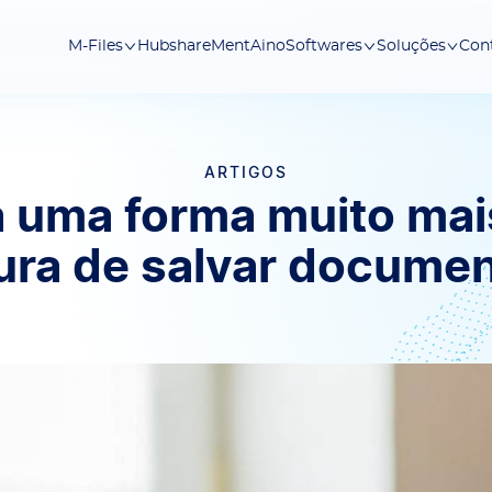
Hubshare
Ment
Aino
Con
M-Files
Softwares
Soluções
ARTIGOS
 uma forma muito mais
ura de salvar documen