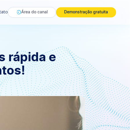
tato
Área do canal
Demonstração gratuita
 rápida e
tos!