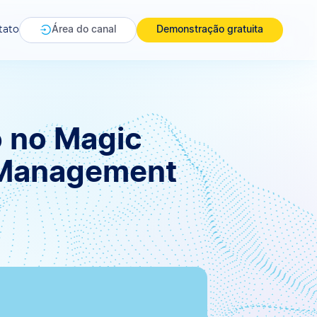
tato
Área do canal
Demonstração gratuita
 no Magic
t Management