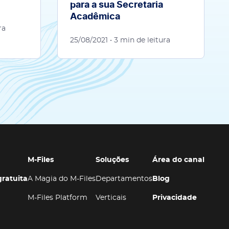
para a sua Secretaria
Acadêmica
ra
25/08/2021
• 3 min de leitura
M-Files
Soluções
Área do canal
ratuita
A Magia do M-Files
Departamentos
Blog
M-Files Platform
Verticais
Privacidade