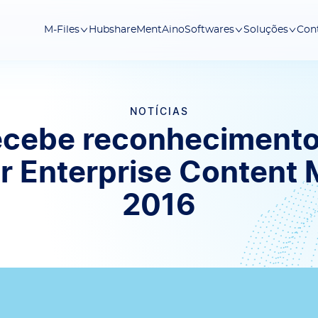
Hubshare
Ment
Aino
Con
M-Files
Softwares
Soluções
NOTÍCIAS
recebe reconhecimento
r Enterprise Conten
2016