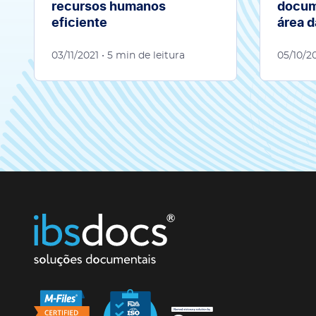
recursos humanos
docum
eficiente
área 
03/11/2021
• 5 min de leitura
05/10/2