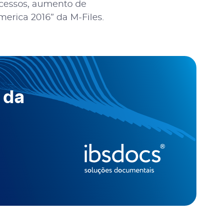
ocessos, aumento de
merica 2016” da M-Files.
 da