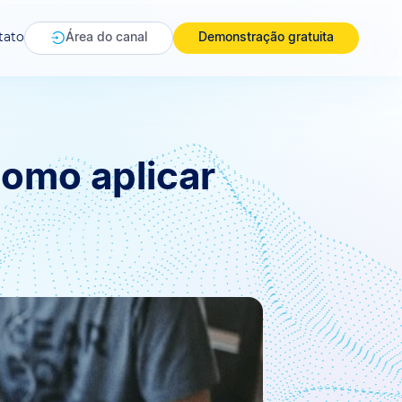
tato
Área do canal
Demonstração gratuita
como aplicar